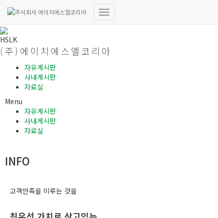
내
비
게
H
S
L
K
이
(주)에이치에스엘코리아
션
자유게시판
토
사내게시판
글
자료실
Menu
자유게시판
사내게시판
자료실
INFO
고객만족을 이루는 것을
최우선 가치로 삼고있는