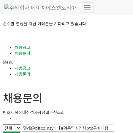
RECRUIT
내
비
순수한 열정을 지닌 여러분을 기다리고 있습니다.
게
이
션
토
채용공고
글
채용문의
Menu
채용공고
채용문의
채용문의
번호
제목
상태
작성자
작성일
추천
조회
1