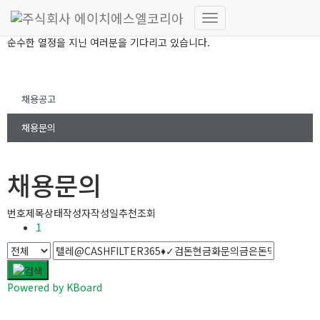
RECRUIT
내
순수한 열정을 지닌 여러분을 기다리고 있습니다.
비
게
이
션
채용공고
토
글
채용문의
채용문의
번호
제목
상태
작성자
작성일
추천
조회
1
Powered by KBoard