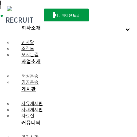
내비게이션 토글
RECRUIT
회사소개
순수한 열정을 지닌 여러분을 기다리고 있습니다.
인사말
조직도
오시는길
사업소개
채용공고
채용문의
해상운송
항공운송
게시판
Menu
채용공고
자유게시판
채용문의
사내게시판
자료실
커뮤니티
공지사항