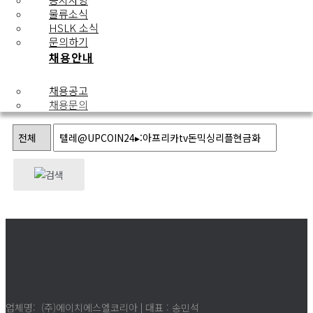
채용문의
물류소식
HSLK 소식
문의하기
채용안내
번호
제목
상태
작성자
작성일
추천
조회
채용공고
1
채용문의
업체명: (주)에이치에스엘코리아 | 대표 : 송민석