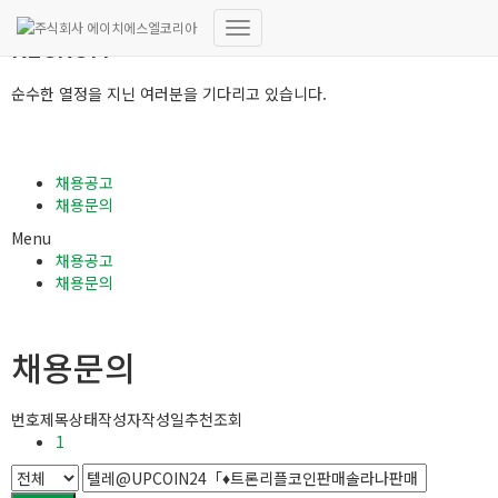
RECRUIT
내
비
게
순수한 열정을 지닌 여러분을 기다리고 있습니다.
이
션
토
글
채용공고
채용문의
Menu
채용공고
채용문의
채용문의
번호
제목
상태
작성자
작성일
추천
조회
1