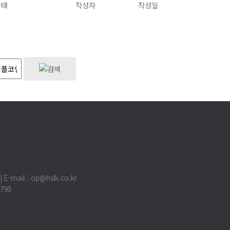
상태
작성자
작성일
 | E-mail : op@hslk.co.kr
790