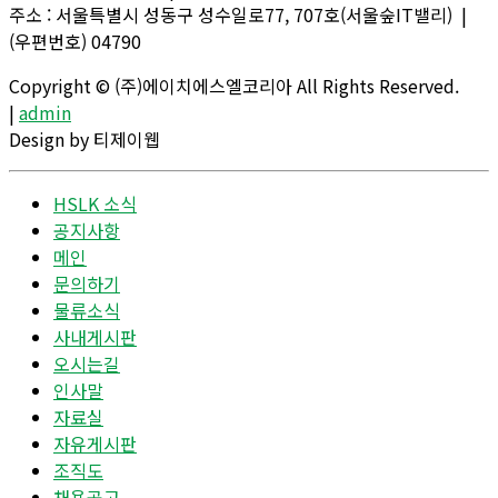
주소 : 서울특별시 성동구 성수일로77, 707호(서울숲IT밸리) |
(우편번호) 04790
Copyright © (주)에이치에스엘코리아 All Rights Reserved.
|
admin
Design by 티제이웹
HSLK 소식
공지사항
메인
문의하기
물류소식
사내게시판
오시는길
인사말
자료실
자유게시판
조직도
채용공고