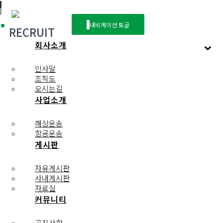
내비게이션 토글
RECRUIT
회사소개
순수한 열정을 지닌 여러분을 기다리고 있습니다.
인사말
조직도
오시는길
사업소개
채용공고
채용문의
해상운송
항공운송
게시판
Menu
채용공고
자유게시판
채용문의
사내게시판
자료실
커뮤니티
공지사항