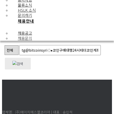
채용문의
물류소식
HSLK 소식
문의하기
채용안내
번호
제목
상태
작성자
작성일
추천
조회
채용공고
1
채용문의
업체명: (주)에이치에스엘코리아 | 대표 : 송민석